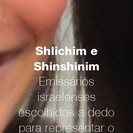
Shlichim e
Shinshinim
Emissários
israelenses
escolhidos a dedo
para representar o