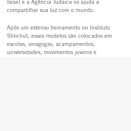
Israel e a Agência Judaica os ajuda a
compartilhar sua luz com o mundo.
Após um extenso treinamento no Instituto
Shlichut, esses modelos são colocados em
escolas, sinagogas, acampamentos,
universidades, movimentos juvenis e
federações em todo o mundo. Lá, eles se
envolvem com judeus e não judeus trazendo
Israel, ensinando a herança judaica e falando
sobre questões de identidade nacional e
religiosa. Depois de ter essa experiência
profissional e pessoal transformadora, Shlichim
retornam a Israel motivados por novas maneiras
de efetuar mudanças positivas em suas vidas e
em todo o país com uma nova visão