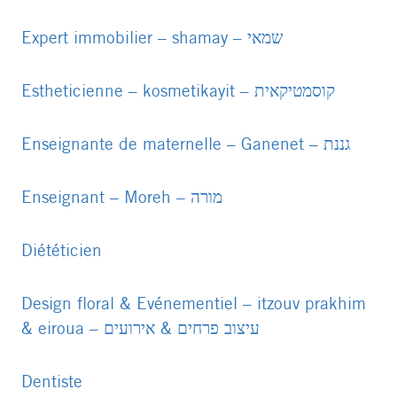
PDF
file
E
xpert immobilier – shamay – שמאי
PDF
PDF
file
file
Estheticienne – kosmetikayit – קוסמטיקאית
PDF
file
Enseignante de maternelle – Ganenet – גננת
PDF
file
Enseignant – Moreh – מורה
PDF
file
Diététicien
PDF
file
Design floral & Evénementiel – itzouv prakhim
& eiroua – עיצוב פרחים & אירועים
PDF
file
Dentiste