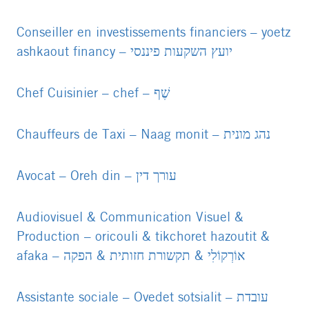
PDF
file
Conseiller en investissements financiers – yoetz
ashkaout financy – יועץ השקעות פיננסי
PDF
file
C
hef Cuisinier – chef – שֶׁף
PDF
PDF
file
file
Chauffeurs de Taxi – Naag monit – נהג מונית
PDF
file
Avocat – Oreh din – עורך דין
PDF
file
Audiovisuel & Communication Visuel &
Production – oricouli & tikchoret hazoutit &
afaka – אוֹרְקוֹלִי & תקשורת חזותית & הפקה
PDF
file
Assistante sociale – Ovedet sotsialit – עובדת