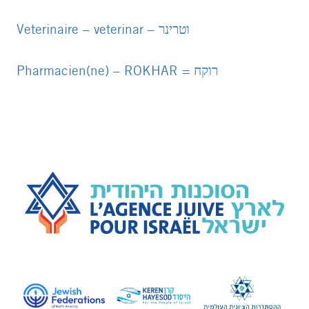
PDF
file
Veterinaire – veterinar – וטרינר
PDF
file
Pharmacien(ne) – ROKHAR = רוקח
PDF
file