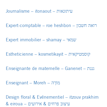
file
PDF
file
Journalisme – itonaout – עיתונאות
PDF
file
Expert-comptable – roe heshbon – רואה חשבון
PDF
file
Expert immobilier – shamay – שמאי
PDF
file
Estheticienne – kosmetikayit – קוסמטיקאית
PDF
file
Enseignante de maternelle – Ganenet – גננת
PDF
file
Enseignant – Moreh – מוֹרֶה
PDF
file
Design floral & Evénementiel – itzouv prakhim
& eiroua – עיצוב פרחים & אירועים