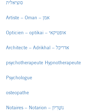
סוציאלית
PDF
file
Artiste – Oman – אמן
PDF
file
Opticien – optikai – אופטיקאי
PDF
file
Architecte – Adrikhal – אדריכל
PDF
file
psychotherapeute Hypnotherapeute
PDF
file
Psychologue
PDF
file
osteopathe
PDF
file
Notaires – Notarion – נוֹטָרִיוֹן