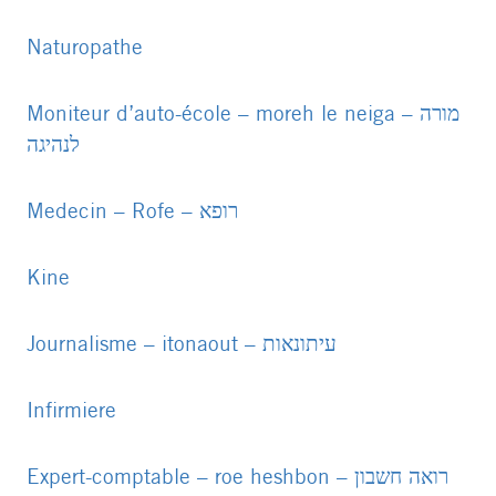
PDF
file
Naturopathe
PDF
file
Moniteur d’auto-école – moreh le neiga – מורה
לנהיגה
PDF
file
Medecin – Rofe – רופא
PDF
file
Kine
PDF
file
Journalisme – itonaout – עיתונאות
PDF
file
Infirmiere
PDF
file
Expert-comptable – roe heshbon – רואה חשבון