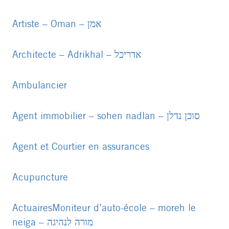
PDF
file
Artiste – Oman – אמן
PDF
file
Architecte – Adrikhal – אדריכל
PDF
file
Ambulancier
PDF
file
Agent immobilier – sohen nadlan – סוכן נדלן
PDF
file
Agent et Courtier en assurances
PDF
file
Acupuncture
PDF
file
Actuaires
Moniteur d’auto-école – moreh le
PDF
neiga – מורה לנהיגה