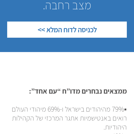
מצב רחבה.
לכניסה לדוח המלא >>
ממצאים נבחרים מדו”ח “עם אחד”:
▪️79% מהיהודים בישראל ו-69% מיהודי העולם
רואים באנטישמיות אתגר המרכזי של הקהילות
היהודיות.