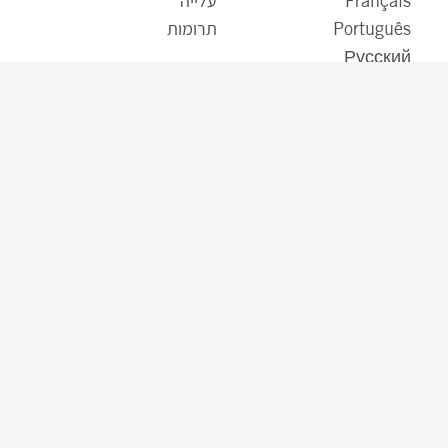
Français
עלייה
Português
תרומות
Русский
אודותינו
עקבו אחרינו
הנהגה בכירה
חבר הנאמנים
דו”ח עם אחד
דוח השפעה שנתי
מענקים והלוואות לעסקים
חברות בת
מכרזים
דרושים
מגזר חקלאי
דוח שוויון מגדרי