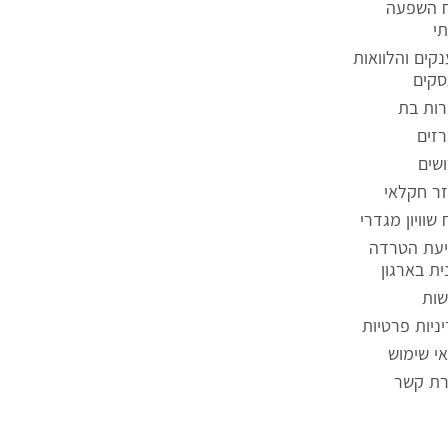
ח השפעה
י
קים והלוואות
קים
ות בת
זים
שים
ר חקלאי
 שוויון מגדרי
עת הטרדה
ית בארגון
שות
ניות פרטיות
י שימוש
רת קשר