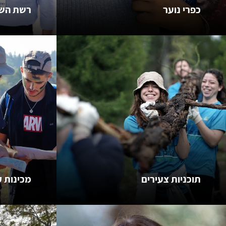
כפרי נוער
רשת השו
תוכניות צעירים
מכינות 