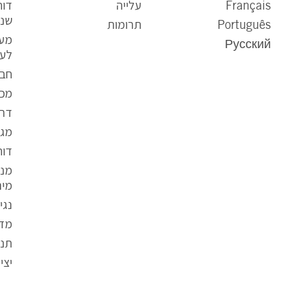
Français
עלייה
דו
שנת
Português
תרומות
מענ
Русский
לעס
חבר
מכר
דרו
מגז
דוח
ק
מני
ו
מינ
ב
נגי
ץ
מדי
מ
ס
תנא
ו
יצי
ג
P
D