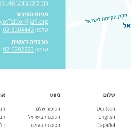
רח׳ קינג ג׳ורג׳ 48, ירושלים 9426218
פניות הציבור
yotTzibor@jafi.org
טלפון
02-6204443
מרכזיה ראשית
טלפון
02-6202222
שלום
ניווט
אוד
Deutsch
הסיפור שלנו
הנה
English
הסוכנות בישראל
חבר
Español
הסוכנות בעולם
דו”