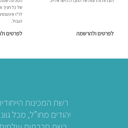
העדות והדעות של החברה הישראלית.
המכינה שמה 
של כל חניך וח
לו"ז אינטנסיב
הגבול.
לפרטים ולהרשמה
לפרטים ול
רשת המכינות הייחודית
יהודים מחו”ל, מכל גוו
רשת חברתית עולמית,