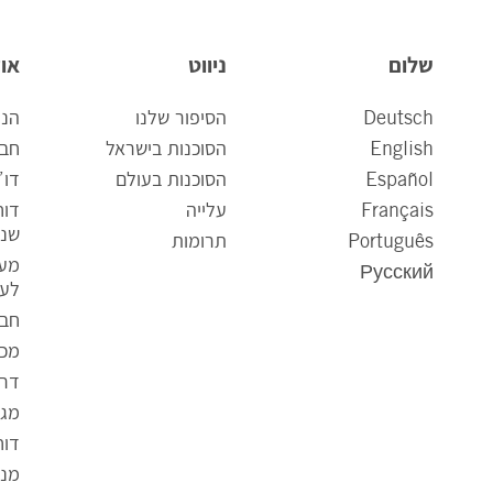
שלום
ניווט
אוד
Deutsch
הסיפור שלנו
הנה
English
הסוכנות בישראל
חבר
Español
הסוכנות בעולם
דו”
Français
עלייה
דו
שנת
Português
תרומות
מענ
Русский
לעס
חבר
מכר
דרו
מגז
דוח
ק
מני
ו