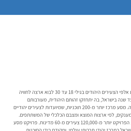
פרויקט מסע קורא למאות אלפי הצעירים היהודים בגילי 18 עד 30 לבוא ארצה לחוויה
 שנה בישראל, בה יתחזקו זהותם היהודית, מעורבותם
ופעילותם בקהילה ובחברה. מסע מרכז יותר מ-200 תוכניות, שמיועדות לצעירים יהודיים
מענקים, לפי ארצות המוצא ומצבם הכלכלי של המשתתפים.
עד כה השתתפו בתוכניות הפרויקט יותר מ-120,000 צעירים מ-60 מדינות. פרויקט מסע
אל כמרכז יהודי תרבותי עולמי, ומקודם בידי הסוכנות