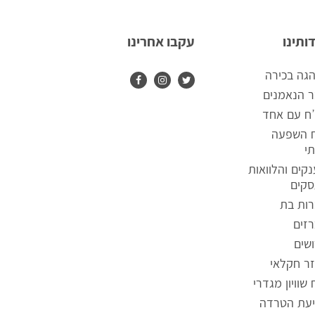
ותינו
עקבו אחרינו
גה בכירה
 הנאמנים
ח עם אחד
ח השפעה
י
קים והלוואות
קים
ות בת
זים
שים
ר חקלאי
 שוויון מגדרי
עת הטרדה