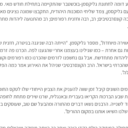
וע דומה לחתונת גליקסמן-בוכשטבר שהתקיימה בתחילת חודש מאי. 
ם גליקסמן, צמד שליחי הסוכנות היהודית, התקבצו שמונה נציגים מא
רבנים ורבה קונסרבטיבים; רב, רבה וחזנית רפורמים; רב מהתנועה ליהדות מ
אווירה מיוחדת”, מספר גליקסמן. “הייתה רבה שניגנה בגיטרה, חזנית 
ת גם אחרת – כמו שגילינו בעצמנו אחרי שהגענו לפה. הכרנו פה זרמי
ליהדות מתחדשת. אבל גם נחשפנו לזרמים שהכרנו כמו רפורמים וקונ
כרתי בישראל. הרב הקונסרבטיבי שניהל את האירוע אמר כמה הפלור
ה”.
ים השונים קיבל זמן שווה להעניק את הצביון הייחודי שלו לטקס החו
את שבע הברכות הקריאו בעברית ובאנגלית, שרנו שירים מתחת לחופה,
 לשנייה. הרבנים נשאו דברים מהתורה ומהבעל שם טוב, שעוסקים ב
 שלנו השיאו אותנו במקום ההורים”.
ילה המוזיקה כולם רקדו הורה ואחר כך הייתה מוזיקה ישראלית מקפי