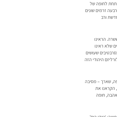
מתחת לחופה של
Trenton Works
רבעה זרמים שונים
תחדשת ורב
ששרה. הראינו
ם שלא ראינו
סרבטיבים שעושים
ליזם היהודי הזה
פה, שארך – מסיבה
 הקראנו את
אהבה, חופה
צה: ‘טודו בום’