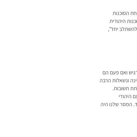
א זהותם של בני הזוג. בוכשטבר (25) היא שליחת הסוכנות
 של הסוכנות היהודית
להשתלב יחד”,
גיש ואם פעם הם
ינה ונשאלות הרבה
תת תשובות.
 היהודי
. המסר שלנו היה