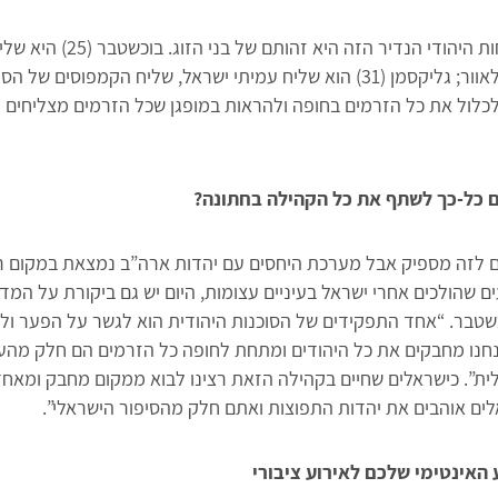
הסיבה לשילוב הכוחות היהודי הנדיר הזה הי
היהודית לקהילת דלאוור; גליקסמן (31) הוא שליח עמיתי ישראל, שליח הקמפוסים
לכלול את כל הזרמים בחופה ולהראות במופגן שכל הזרמים מצליחים 
 כל-כך לשתף את כל הקהילה בחתונה?
ם לזה מספיק אבל מערכת היחסים עם יהדות ארה”ב נמצאת במקום ר
ם שהולכים אחרי ישראל בעיניים עצומות, היום יש גם ביקורת על המד
שטבר. “אחד התפקידים של הסוכנות היהודית הוא לגשר על הפער ול
חנו מחבקים את כל היהודים ומתחת לחופה כל הזרמים הם חלק מהעם
”. כישראלים שחיים בקהילה הזאת רצינו לבוא ממקום מחבק ומאחד
לים אוהבים את יהדות התפוצות ואתם חלק מהסיפור הישראלי”.
האינטימי שלכם לאירוע ציבורי