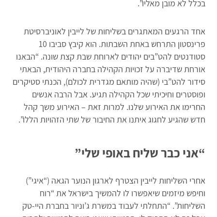
בכלל לא מובן מאליו”.
אחד הרגעים המאתגרים בשליחות של לייבין לאוניברסיטת
פרינסטון התרחש באחת השבתות. הוא קיבץ סביבו 10
סטודנטים להט”בים יהודים לארוחת שבת קצת שונה. “הבאנו
אורחת שדיברה על זכויות הקהילה בחברה היהודית, הבאתי
סידור להט”בי (שהיה מותאם מגדרית לכולם), הכנתי סטיקרים
ופוסטרים וחיכיתי שכל הקהילה תגיע. אבל הרבה אנשים
החרימו את האירוע שלנו. למרות זאת – האירוע משך קהל
חדש שהגיע לחגוג איתנו את החיבור של שתי הזהויות הללו”.
“אני כבר שליח באופי שלי”
אחרי השליחות לייבין הצטרף לארגון הנוער הגאה (“איגי”)
וחיפש מיזמים שיאפשרו לו להמשיך בישראל את “רוח
השליחות”. “התחלתי לעבוד במשרת ג’וניור בחברת היי-טק