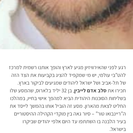
רגע לפני שהאירוויזיון מגיע לארץ והופך אותנו רשמית למרכז
להט”בי עולמי, יש מי שמקפיד להציג בקביעות את הצד הזה
סלב לייבין עם סטודנטים | תמונה באדיבות סלב
של תל-אביב ושל ישראל ליהודים שמגיעים לביקור בארץ.
לייבין
תכירו את
סלב אדם לייבין
, בן 32 יליד בלארוס, שהמסע שלו
בשליחות הסוכנות היהודית הביא למהפך אישי בחייו, במהלכו
החליט לצאת מהארון. מסע זה הוביל אותו בהמשך לייסד את
ה”ריינבואו טור” – סיור גאה בין מוקדי הקהילה ההיסטוריים
בעיר הלבנה בו השתתפו עד היום אלפי יהודים שביקרו
בישראל.