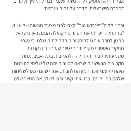
אבל זה לא הספיק לי, הרגשתי שאני רוצה להמשיך ולתרום
לחברה הישראלית, לדבר על זהות וערכים”.
וכך נולד ה”ריינבואו טור” קצת לפני מצעד הגאווה של 2016.
“בהתחלה ייעדתי את הסיורים לקהילה הגאה כאן בישראל,
ברצון לחבר אותנו להיסטוריה הקהילתית שלנו. ביצעתי
תחקיר היסטורי מקיף ובניתי סיור שעובר בין נקודות
משמעותיות בחיי הקהילה הלהט”בית בתל-אביב. אחת
הקבוצות הראשונות שבאה לסיור הייתה של שליחי הסוכנות
היהודית ואני זוכר המון התלהבות. אחרי שהם יצאו לשליחות
שלהם בחו”ל הם יצרו איתי קשר ורצו לשלב את הסיור שלנו
בלו”ז של הקבוצות שלהם שביקרו בארץ. כאן הבנתי שחשוב
מאוד להציג את הקהילה הזאת שחיה בחברה הישראלית גם
לאורחים מחו”ל”.
היום ה”ריינבואו טור” הוא כבר אימפריית סיורים תל-אביבית
עם שישה מדריכים. עד היום עשו את הסיור מאות קבוצות