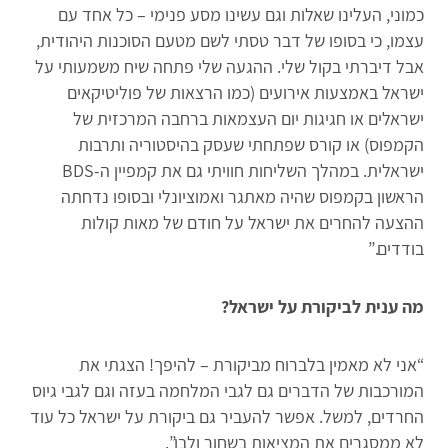
כמוני, העלינו שאלות וגם עשינו מסע פנימי – כל אחד עם
עצמו, כי בסופו של דבר טסתי לשם מטעם הסוכנות היהודית,
אבל דיברתי בקול שלי. ההגעה שלי פתחה שיח משמעותי על
ישראל באמצעות אירועים (כמו הרצאות של פוליטיקאים
ישראלים או חגיגות יום העצמאות ברחבה המרכזית של
הקמפוס) או קורס שפתחתי שעסק בהיסטוריה ותרבות
ישראלית. במהלך השליחות חוויתי גם את קמפיין ה-BDS
הראשון בקמפוס שהיה מאתגר ואמוציונלי ובסופו נדחתה
ההצעה להחרים את ישראל על חודם של מאות קולות
בודדים.”
מה ענית לביקורת על ישראל?
“אני לא מאמין בלברוח מביקורת – להיפך! הצגתי את
המורכבות של הדברים גם לגבי המלחמה בעזה וגם לגבי גיוס
החרדים, למשל. אפשר להעביר גם ביקורת על ישראל כל עוד
לא ממסגרים את המציאות בשחור ולבן”.