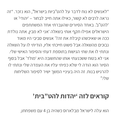
“לאנשים לא נוח לדבר על להט”ביות בישראל”, הוא נזכר. “זה
נראה לרבים לא קשור, כאילו אתה חייב לבחור – ‘יהודי’ או
‘להט”ב’. באחד הסיורים שהעברתי אחד המשתתפים
הישראלים אפילו תקף אותי בשאלה ‘אני לא מבין, אתה נולדת
ככה או שאיכשהו קיבלת את זה?’ אנשים סביבי היו מאוד
נבוכים מהשאלה אבל פשוט חייכתי אליו, הודיתי לו על השאלה
ונתתי לו את שתי הגישות בתוספת דעתי והסיפור האישי שלי.
אני לא בטוח ששכנעתי אותו שהתשובה היא ‘מולד’ אבל בסוף
הסיור הוא הודה לי שלא כפיתי עליו את העמדה שלי ונתתי לו
להרגיש בנוח. זה היה בעיניי המשך ישיר לסיפור השליחות
שלי.”
קוראים לזה ‘יהדות להט”בית’
הוא עלה לישראל מבלארוס כשהיה בן 4 עם משפחתו,