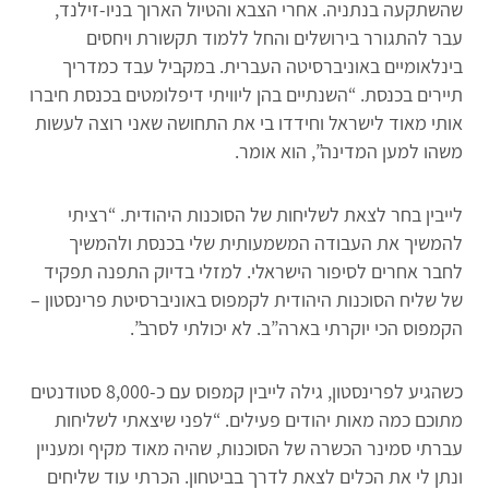
שהשתקעה בנתניה. אחרי הצבא והטיול הארוך בניו-זילנד,
עבר להתגורר בירושלים והחל ללמוד תקשורת ויחסים
בינלאומיים באוניברסיטה העברית. במקביל עבד כמדריך
תיירים בכנסת. “השנתיים בהן ליוויתי דיפלומטים בכנסת חיברו
אותי מאוד לישראל וחידדו בי את התחושה שאני רוצה לעשות
משהו למען המדינה”, הוא אומר.
לייבין בחר לצאת לשליחות של הסוכנות היהודית. “רציתי
להמשיך את העבודה המשמעותית שלי בכנסת ולהמשיך
לחבר אחרים לסיפור הישראלי. למזלי בדיוק התפנה תפקיד
של שליח הסוכנות היהודית לקמפוס באוניברסיטת פרינסטון –
הקמפוס הכי יוקרתי בארה”ב. לא יכולתי לסרב”.
כשהגיע לפרינסטון, גילה לייבין קמפוס עם כ-8,000 סטודנטים
מתוכם כמה מאות יהודים פעילים. “לפני שיצאתי לשליחות
עברתי סמינר הכשרה של הסוכנות, שהיה מאוד מקיף ומעניין
ונתן לי את הכלים לצאת לדרך בביטחון. הכרתי עוד שליחים