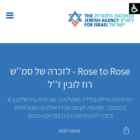
Rose to Rose - לזכרה של סמ''ש
רוז לובין ז''ל
רוז הייתה חיילת בודדה מאטלנטה, שנרצחה בירושלים ב 6
בנובמבר. שותפות יקנעם-מגידו-אטלנטה-סנט לאויס
בחרה להנציח את זכרה בפרויקט מרגש.
נובמבר 2023