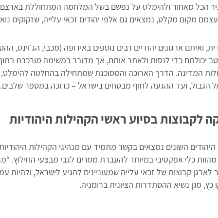
תיר הכל מאחור ולהימלט על נפשם בשל המלחמה המתחוללת בארצם. ב
מם מקום מקלט, נמצאים גם אלפי יהודים זכאי עלייה, שזקוקים נוא
ית, ואיתם ארגונים יהודיים רבים נוספים באירופה (מכבי, הג׳וינט, הה
יטב יכולתם כדי לנסות ולאתר אותם, אך מדובר במשימה מורכבת בתוך
ת המדינה. הדרך הארוכה והמסוכנת שמתחילה בהחלטה להימלט, תוך
ל הגבול, ועד ההגעה לחוף מבטחים בישראל – כרוכה במספר שלבים.
ה לקבוצות בסיוע ראשי הקהילות היהודיות
 היהודים השונים נמצאים בקשר מתמיד עם מנהיגי הקהילות היהודיות.
 מהוות כלי אפקטיבי במיוחד להעברת מסרים לגבי מבצעי החילוץ. “מ
לארגן קבוצות של זכאי עלייה שמעוניינים להגיע לישראל, ולהיות עמ
כץ, סגן נשיא ההסתדרות הציונית ברומניה.