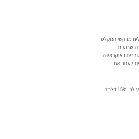
ולים מבקשי המקלט
ם בשבועות
ה (על הנייר) שמתגוררים באוקראינה.
 עם פחות משלושה ילדים לעזוב את
רוסטיק נוטקין, שליח הסוכנות בבוקרשט, מעריך כי הסוכנות היהודית הצליחה עד כה להגיע לכ-15% בלבד