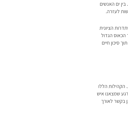
ין ים האנשים
הסוכנות היהודית מסייעת ליהודי אוקראינה | צילום: אהוד קינן
שות לעזרה.
סתדרות הציונית
 הכאוס הגדול
 סיכון חיים
 הקהילות הללו
רגע שמצאנו איש
ן בקשר לאורך