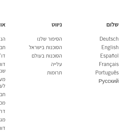
שלום
ניווט
אוד
Deutsch
הסיפור שלנו
הנה
English
הסוכנות בישראל
חבר
Español
הסוכנות בעולם
דו”
Français
עלייה
דו
שנת
Português
תרומות
מענ
Русский
לעס
חבר
מכר
דרו
מגז
דוח
ק