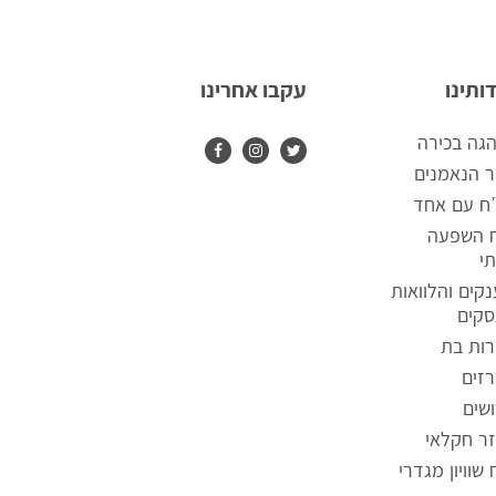
ותינו
עקבו אחרינו
גה בכירה
 הנאמנים
ח עם אחד
ח השפעה
י
קים והלוואות
קים
ות בת
זים
שים
ר חקלאי
 שוויון מגדרי