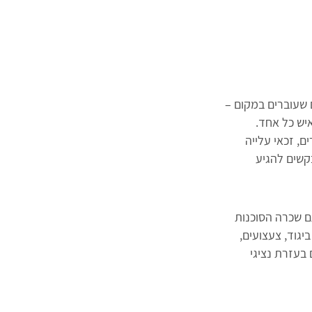
 שעוברים במקום –
לא יהודים. במעבר הגבול לרומניה, למשל, הוקמו אוהלים שיכולים לאכלס כ-200 איש כל אחד.
ם, זכאי עלייה
קשים להגיע
ם שכרה הסוכנות
גוד, צעצועים,
 בעזרת נציגי