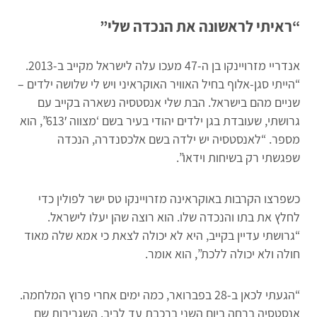
“ראיתי לראשונה את הנכדה שלי”
אנדריי מזרויינקו בן ה-47 מעכו עלה לישראל מקייב ב-2013.
“הייתי סגן-אלוף בחיל האוויר האוקראיני ויש לי שלושה ילדים –
שניים מהם בישראל. הבת שלי אנסטסיה נשארה בקייב עם
גרושתי, שעובדת בגן ילדים יהודי בעיר בשם ‘מצווה 613′”, הוא
מספר. “לאנסטסיה יש ילדה בשם אלכסנדרה, הנכדה
שפגשתי רק בשיחות וידאו”.
כשפרצו הקרבות באוקראינה מזרויינקו טס ישר לפולין כדי
לחלץ את בתו והנכדה שלו. הוא רוצה שהן יעלו לישראל.
“גרושתי עדיין בקייב, היא לא יכולה לצאת כי אמא שלה מאוד
חולה ולא יכולה ללכת”, הוא אומר.
“הגעתי לכאן ב-28 בפברואר, כמה ימים אחרי פרוץ המלחמה.
אנסטסיה ברחה ביום השני ברכבת עד לביב. השגרירות שם