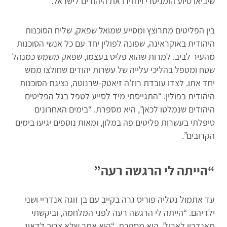
שיביאו סיוע הומניטרי ויחזירו את היהודים לישראל.
בין הפליטים מתרוצץ ומסייע שמואל שפאק, שליח הסוכנות
היהודית באוקראינה, שפונה לפולין יחד עם כל אנשי הסוכנות
מהעיר לביב. למרות שהוא פליט בעצמו, שפאק משמש כמנהל
שטח ומטפל בהליכי עלייה של עשרות יהודים שחולצו ממש
יחד אתו. לצדו עובדת רוז’ה זיאטק-שרנוטה, נציגת הסוכנות
היהודית בפולין. “התגייסתי מיד לסייע לטפל בגל הפליטים
היהודים שנמלטו לכאן”, היא מספרת. “בימים האחרונים
טיפלתי בעשרות פליטים פה במלון, ומאות נוספים יגיעו בימים
הקרובים”.
“הייתה לי הרגשה רעה”
עד אתמול נטליה פוריס גרה בקייב עם בן זוגה אנדריי ושני
ילדיהם. “הייתה לי הרגשה רעה לפני המלחמה, וביקשתי
מאנדריי לארוז”, היא מספרת. “הוא אמר שלא צריך לדאוג.