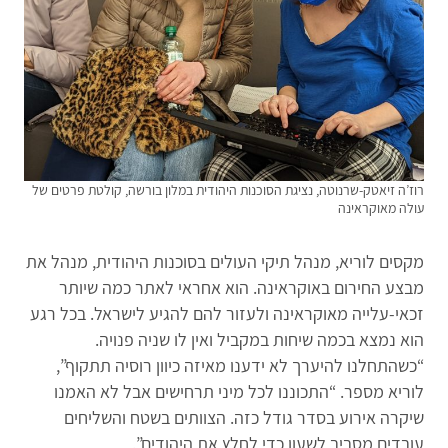
רוז’ה זיאטק-שרנוטה, נציגת הסוכנות היהודית במלון בורשה, קולטת פרטים של
עולה מאוקראינה
מקסים לוריא, מנהל תיקי העולים בסוכנות היהודית, מנהל את
מבצע החירום באוקראינה. הוא אחראי לאתר כמה שיותר
זכאי-עלייה מאוקראינה ולעזור להם להגיע לישראל. בכל רגע
הוא נמצא בכמה שיחות במקביל ואין לו שניה פנויה.
“כשהתחלנו להיערך לא ידענו מאיזה כיוון רוסיה תתקוף”,
לוריא מספר. “התכוננו לכל מיני תרחישים אבל לא האמנו
שיקרה אירוע בסדר גודל כזה. הצוותים בשטח והשליחים
עובדים מסביב לשעון כדי לחלץ את היהודים”.