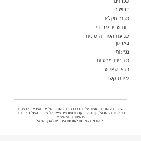
מכרזים
דרושים
מגזר חקלאי
דוח שוויון מגדרי
ק
מניעת הטרדה מינית
ו
בארגון
ב
נגישות
ץ
מדיניות פרטיות
מ
ס
תנאי שימוש
ו
יצירת קשר
ג
P
D
F
הסוכנות היהודית ממומנת על ידי הפדרציות היהודיות של צפון אמריקה / המגבית
המאוחדת לישראל, קרן היסוד, קרנות ותורמים מישראל ומרחבי העולם |
מדיניות
פרטיות
|
תנאי שימוש
כל הזכויות שמורות לסוכנות היהודית לארץ ישראל